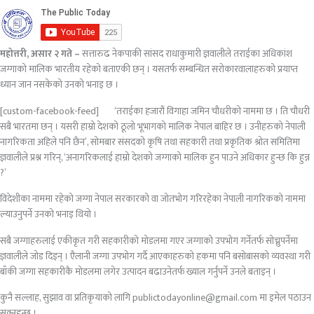
महोत्तरी, असार २ गते –
सत्तारुढ नेकपाकी सांसद राधाकुमारी ज्ञवालीले तराईका अधिकांश
जग्गाको मालिक भारतीय रहेको बताएकी छन् । यसतर्फ सम्बन्धित सरोकारवालाहरुको प्रयाप्त
ध्यान जान नसकेको उनको भनाइ छ ।
[custom-facebook-feed]
‘तराईका हजारौं विगाहा जमिन चौधरीको नाममा छ । ति चौधरी
सबै भारतमा छन् । यसरी हाम्रो देशको ठूलो भूभागको मालिक नेपाल बाहिर छ । उनीहरुको नेपाली
नागरिकता अहिले पनि छैन’, सोमबार संसदको कृषि तथा सहकारी तथा प्रकृतिक श्रोत समितिमा
ज्ञवालीले प्रश्न गरिन्, ‘अनागरिकलाई हाम्रो देशको जग्गाको मालिक हुन पाउने अधिकार हुन्छ कि हुन्न
?’
विदेशीका नाममा रहेको जग्गा नेपाल सरकारको वा जोतभोग गरिरहेका नेपाली नागरिकको नाममा
ल्याउनुपर्ने उनको भनाइ थियो ।
सबै जग्गाहरुलाई एकीकृत गरी सहकारीको मोडलमा गएर जग्गाको उपभोग गर्नेतर्फ सोच्नुपर्नेमा
ज्ञवालीले जोड दिइन् । एैलानी जग्गा उपभोग गर्दै आएकाहरुको हकमा पनि बसोबासको व्यवस्था गरी
बाँकी जग्गा सहकारीकै मोडलमा लगेर उत्पादन बढाउनेतर्फ ख्याल गर्नुपर्ने उनले बताइन् ।
कुनै सल्लाह, सुझाव वा प्रतिकृयाको लागि publictodayonline@gmail.com मा इमेल पठाउन
सक्नुहुन्छ ।