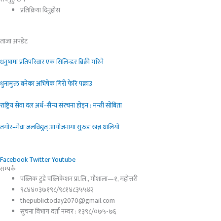
प्रतिक्रिया दिनुहोस​
ताजा अपडेट
धनुषामा प्रतिपरिवार एक सिलिन्डर बिक्री गरिने
थुनामुक्त बनेका अभिषेक गिरी फेरि पक्राउ
राष्ट्रिय सेवा दल अर्ध–सैन्य संरचना होइन : मन्त्री सोबिता
तमोर–मेवा जलविद्युत् आयोजनामा सुरुङ खन्न थालियो
Facebook
Twitter
Youtube
सम्पर्क
पब्लिक टुडे पब्लिकेशन प्रा.लि., गौशाला—१, महोत्तरी
९८४४०३७१९८/९८१४८३५५४२
thepublictoday2070@gmail.com
सुचना विभाग दर्ता नम्वर : १३९८/०७५-७६