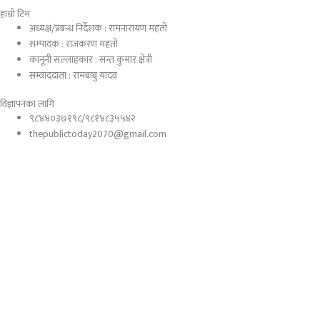
हाम्रो टिम
अध्यक्ष/प्रबन्ध निर्देशक : रामनारायण महतो
सम्पादक : राजकरण महतो
कानूनी सल्लाहकार : सन्त कुमार क्षेत्री
सम्वाददाता : रामबाबु यादव
विज्ञापनका लागि
९८४४०३७१९८/९८१४८३५५४२
thepublictoday2070@gmail.com
© 2023 All right reserved, Public Today | Design By :
Webpal