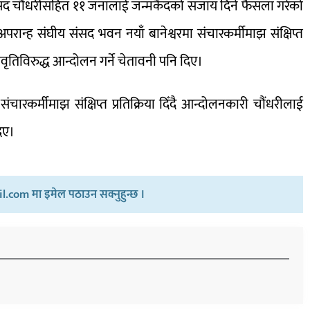
सद चौधरीसहित ११ जनालाई जन्मकैदको सजाय दिने फैसला गरेको
रान्ह संघीय संसद भवन नयाँ बानेश्वरमा संचारकर्मीमाझ संक्षिप्त
रवृतिविरुद्ध आन्दोलन गर्ने चेतावनी पनि दिए।
चारकर्मीमाझ संक्षिप्त प्रतिक्रिया दिँदै आन्दोलनकारी चौंधरीलाई
िए।
.com मा इमेल पठाउन सक्नुहुन्छ ।