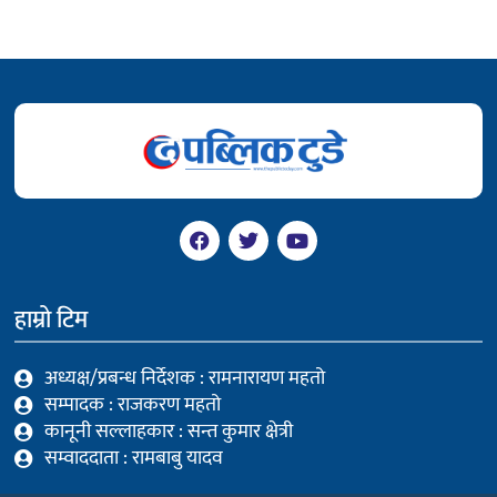
F
T
Y
a
w
o
c
i
u
e
t
t
b
t
u
हाम्रो टिम
o
e
b
o
r
e
k
अध्यक्ष/प्रबन्ध निर्देशक : रामनारायण महतो
सम्पादक : राजकरण महतो
कानूनी सल्लाहकार : सन्त कुमार क्षेत्री
सम्वाददाता : रामबाबु यादव