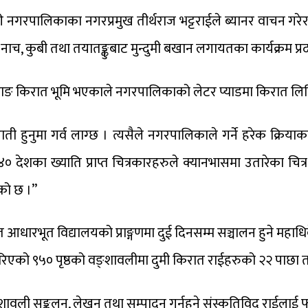
ालिकाका नगरप्रमुख तीर्थराज भट्टराईले ब्यानर वाचन गरेर तथा द
नाच, कुबी तथा तयातङ्कुबाट मुन्दुमी बखान लगायतका कार्यक्रम प्र
ईले खोटाङ किरात भूमि भएकाले नगरपालिकाको लेटर प्याडमा किरात
 हुनुमा गर्व लाग्छ । त्यसैले नगरपालिकाले गर्ने हरेक क्रियाकलापम
्न ४० देशका ख्याति प्राप्त चित्रकारहरुले क्यानभासमा उतारेका चित्र
ेको छ ।”
 आधारभूत विद्यालयको प्राङ्गणमा दुई दिनसम्म सञ्चालन हुने मह
 गरिएको ९५० पृष्ठको वङ्शावलीमा दुमी किरात राईहरुको २२ पाछा
ली सङ्कलन, लेखन तथा सम्पादन गर्नुहुने संस्कृतिविद् राईलाई फन