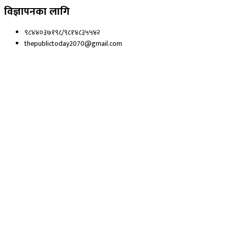
विज्ञापनका लागि
९८४४०३७१९८/९८१४८३५५४२
thepublictoday2070@gmail.com
© 2023 All right reserved, Public Today | Design By :
Webpal