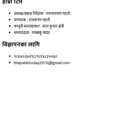
हाम्रो टिम
अध्यक्ष/प्रबन्ध निर्देशक : रामनारायण महतो
सम्पादक : राजकरण महतो
कानूनी सल्लाहकार : सन्त कुमार क्षेत्री
सम्वाददाता : रामबाबु यादव
विज्ञापनका लागि
९८४४०३७१९८/९८१४८३५५४२
thepublictoday2070@gmail.com
© 2023 All right reserved, Public Today | Design By :
Webpal