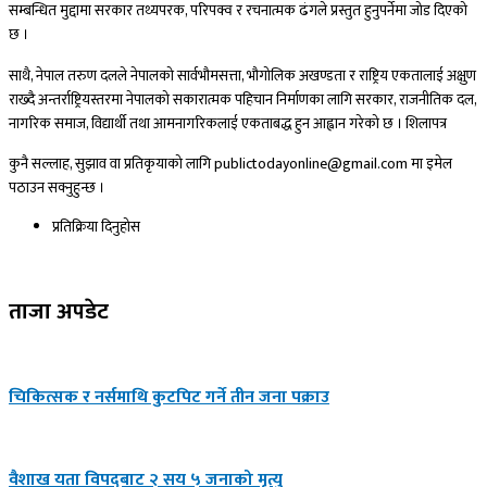
सम्बन्धित मुद्दामा सरकार तथ्यपरक, परिपक्व र रचनात्मक ढंगले प्रस्तुत हुनुपर्नेमा जोड दिएको
छ ।
साथै, नेपाल तरुण दलले नेपालको सार्वभौमसत्ता, भौगोलिक अखण्डता र राष्ट्रिय एकतालाई अक्षुण
राख्दै अन्तर्राष्ट्रियस्तरमा नेपालको सकारात्मक पहिचान निर्माणका लागि सरकार, राजनीतिक दल,
नागरिक समाज, विद्यार्थी तथा आमनागरिकलाई एकताबद्ध हुन आह्वान गरेको छ । शिलापत्र
कुनै सल्लाह, सुझाव वा प्रतिकृयाको लागि publictodayonline@gmail.com मा इमेल
पठाउन सक्नुहुन्छ ।
प्रतिक्रिया दिनुहोस​
ताजा अपडेट
चिकित्सक र नर्समाथि कुटपिट गर्ने तीन जना पक्राउ
वैशाख यता विपद्‌बाट २ सय ५ जनाको मृत्यु