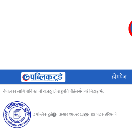
Skip
to
content
होमपेज
नेपालका लागि पाकिस्तानी राजदूतले राष्ट्रपति पौडेलसँग गरे बिदाइ भेट
द पब्लिक टुडे
असार १७, २०८३
88 पटक हेरिएको