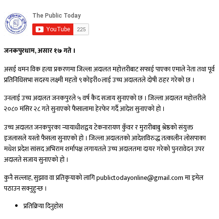
जनकपुरधाम, असार १७ गते ।
असई थमन विक हत्या प्रकरणमा जिल्ला अदालत महोत्तरीबाट सफाई पाएका एमाले नेता तथा पूर्व
प्रतिनिधिसभा सदस्य लक्ष्मी महतो ९कोइरी०लाई उच्च अदालतले दोषी ठहर गरेको छ ।
उनलाई उच्च अदालत जनकपुरले ५ वर्ष कैद सजाय सुनाएको छ । जिल्ला अदालत महोत्तरीले
२०८० मंसिर २८ गते सुनाएको फैसालामा हेरफेर गर्दै आदेश सुनाएको हो ।
उच्च अदालत जनकपुरका न्यायाधीशद्वय टेकनारायण कुँवर र मुरारीबाबु श्रेष्ठको संयुक्त
इजलासले यस्तो फैसला सुनाएको हो । जिल्ला अदालतको आदेशविरुद्ध तत्कालीन लोसपाका
मधेश प्रदेश सांसद अभिराम शर्मापक्ष लगायतले उच्च अदालतमा दायर गरेको पुनरावेदन उपर
अदालते सजाय सुनाएको हो ।
कुनै सल्लाह, सुझाव वा प्रतिकृयाको लागि publictodayonline@gmail.com मा इमेल
पठाउन सक्नुहुन्छ ।
प्रतिक्रिया दिनुहोस​