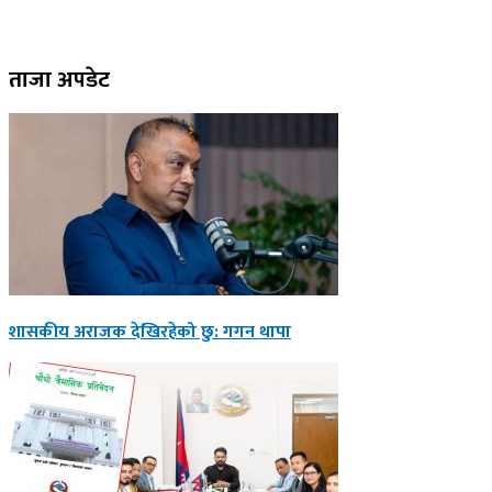
ताजा अपडेट
शासकीय अराजक देखिरहेको छु: गगन थापा