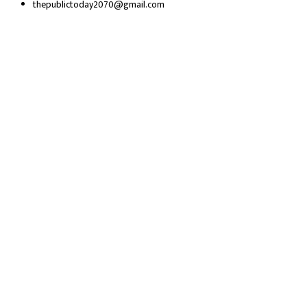
thepublictoday2070@gmail.com
© 2023 All right reserved, Public Today | Design By :
Webpal