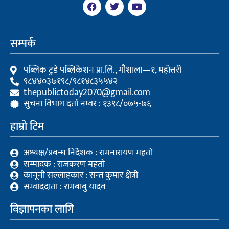
F
T
Y
a
w
o
c
i
u
e
t
t
b
t
u
सम्पर्क
o
e
b
o
r
e
k
पब्लिक टुडे पब्लिकेशन प्रा.लि., गौशाला—१, महोत्तरी
९८४४०३७१९८/९८१४८३५५४२
thepublictoday2070@gmail.com
सुचना विभाग दर्ता नम्वर : १३९८/०७५-७६
हाम्रो टिम
अध्यक्ष/प्रबन्ध निर्देशक : रामनारायण महतो
सम्पादक : राजकरण महतो
कानूनी सल्लाहकार : सन्त कुमार क्षेत्री
सम्वाददाता : रामबाबु यादव
विज्ञापनका लागि