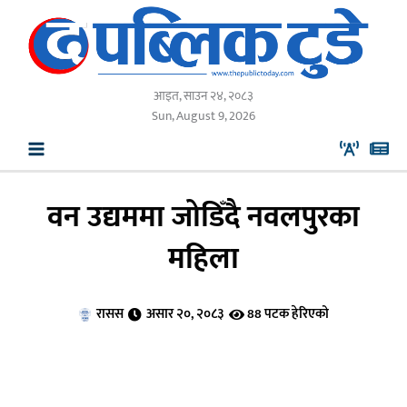
Skip
to
content
आइत, साउन २४, २०८३
Sun, August 9, 2026
वन उद्यममा जोडिँदै नवलपुरका
महिला
रासस
असार २०, २०८३
88 पटक हेरिएको