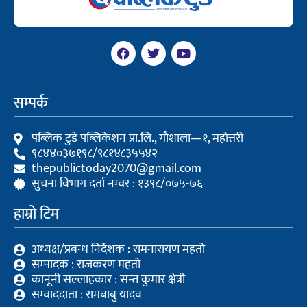
F
T
Y
a
w
o
c
i
u
e
t
t
b
t
u
सम्पर्क
o
e
b
o
r
e
k
पब्लिक टुडे पब्लिकेशन प्रा.लि., गौशाला—१, महोत्तरी
९८४४०३७१९८/९८१४८३५५४२
thepublictoday2070@gmail.com
सुचना विभाग दर्ता नम्वर : १३९८/०७५-७६
हाम्रो टिम
अध्यक्ष/प्रबन्ध निर्देशक : रामनारायण महतो
सम्पादक : राजकरण महतो
कानूनी सल्लाहकार : सन्त कुमार क्षेत्री
सम्वाददाता : रामबाबु यादव