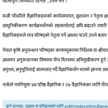
महत्त्वपूर्ण जिम्मेवारी रहनेछ”, उनले भने ।
मन्त्री चौधरीले वैज्ञानिकहरूको कार्यसम्पादन, सुशासन र नेतृत्व क
आधुनिकीकरण कार्यक्रमसँगको सहकार्यलाई अघि बढाउने तयारी भ
वैज्ञानिकहरूले मात्र परिषद्को नेतृत्व गर्ने अवसर पाउने उनले बताए
नेपाल कृषि अनुसन्धान परिषद्का कायममुकायम निर्देशक डा श्रीमत 
अध्ययन अनुसन्धानका विषयमा पाँच दिनसम्म अभिमुखीकरण हुने जा
अनुभव, अनुभूतिलाई आत्मसात् गर्दै वैज्ञानिकसँग भएको ज्ञानमा आधा
नार्कले नवनियुक्त ४४ वरिष्ठ वैज्ञानिक र २७ वैज्ञानिकका लागि प
कुनै सल्लाह, सुझाव वा प्रतिकृयाको लागि publictodayonline@gmail