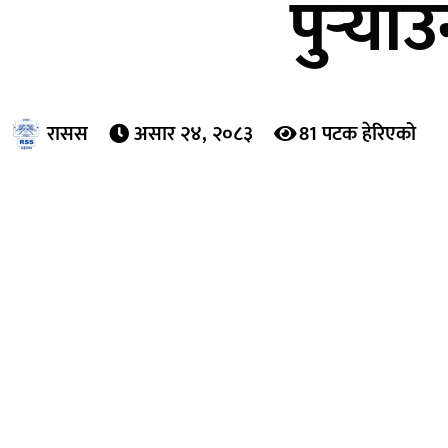
पुर्‍या
रासस
असार २४, २०८३
81 पटक हेरिएको