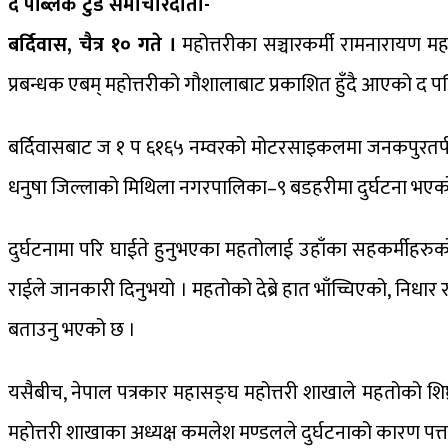
द पब्लिक टुडे समाचारदाता-
बर्दिवास, चैत्र १० गते ।
महोत्तरीका सञ्चारकर्मी रामनारायण म
प्रबन्धक एबम् महोत्तरीको गौशालाबाट प्रकाशित हुँदै आएको द प
बर्दिवासबाट ज १ प ६१६५ नम्वरको मोटरसाइकलमा जनकपुरतर्फ जा
धनुषा जिल्लाको मिथिला नगरपालिका–९ बडहरीमा दुर्घटना भएको
दुर्घटनामा परि घाईते हुनुभएका महतोलाई उहाँका सहकर्मीहरु
राईले जानकारी दिनुभयो । महतोको देब्रे हात भाँच्चिएको, निध
बताउनु भएको छ ।
यसैबीच, नेपाल पत्रकार महासङ्घ महोत्तरी शाखाले महतोको शिघ
महोत्तरी शाखाका अध्यक्ष कमलेश मण्डलले दुर्घटनाको कारण पत्त