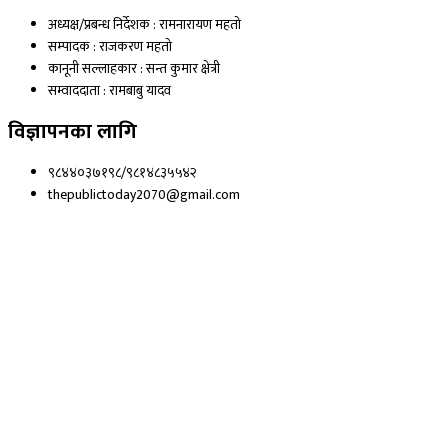
अध्यक्ष/प्रबन्ध निर्देशक : रामनारायण महतो
सम्पादक : राजकरण महतो
कानूनी सल्लाहकार : सन्त कुमार क्षेत्री
सम्वाददाता : रामबाबु यादव
विज्ञापनका लागि
९८४४०३७१९८/९८१४८३५५४२
thepublictoday2070@gmail.com
© 2023 All right reserved, Public Today | Design By :
Webpal