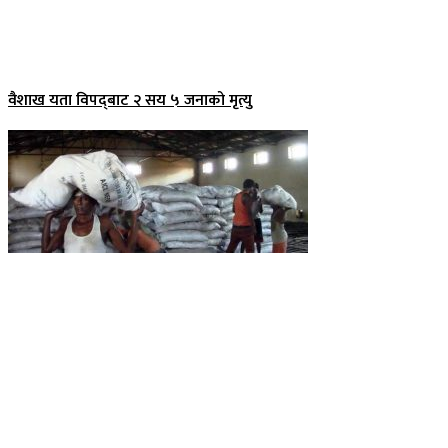
वैशाख यता विपद्‌बाट २ सय ५ जनाको मृत्यु