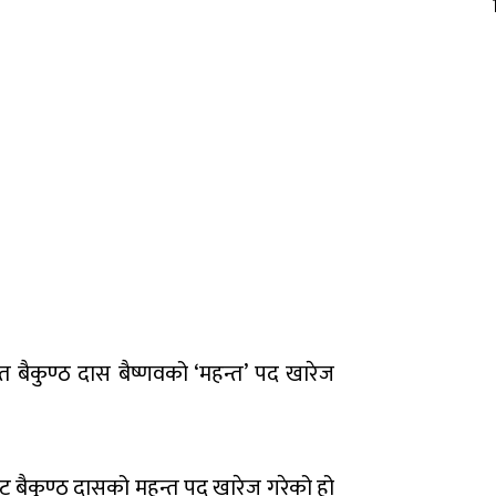
त बैकुण्ठ दास बैष्णवको ‘महन्त’ पद खारेज
 बैकुण्ठ दासको महन्त पद खारेज गरेको हो