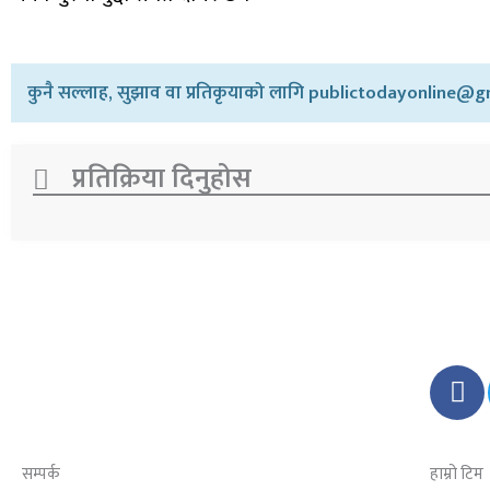
कुनै सल्लाह, सुझाव वा प्रतिकृयाको लागि publictodayonline@gm
प्रतिक्रिया दिनुहोस​
F
a
c
e
सम्पर्क
हाम्रो टिम
b