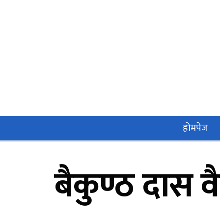
Skip
to
content
होमपेज
बैकुण्ठ दास 