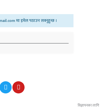
ail.com मा इमेल पठाउन सक्नुहुन्छ ।
T
Y
w
o
i
u
t
t
विज्ञापनका लागि
t
u