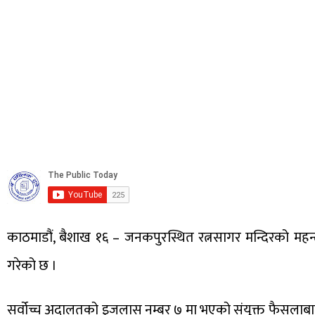
काठमाडौं, बैशाख १६ – जनकपुरस्थित रत्नसागर मन्दिरको महन्
गरेको छ ।
सर्वोच्च अदालतको इजलास नम्बर ७ मा भएको संयुक्त फैसलाबाट