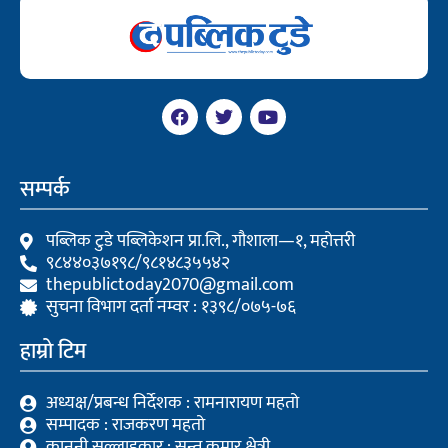
F
T
Y
a
w
o
c
i
u
e
t
t
b
t
u
सम्पर्क
o
e
b
o
r
e
k
पब्लिक टुडे पब्लिकेशन प्रा.लि., गौशाला—१, महोत्तरी
९८४४०३७१९८/९८१४८३५५४२
thepublictoday2070@gmail.com
सुचना विभाग दर्ता नम्वर : १३९८/०७५-७६
हाम्रो टिम
अध्यक्ष/प्रबन्ध निर्देशक : रामनारायण महतो
सम्पादक : राजकरण महतो
कानूनी सल्लाहकार : सन्त कुमार क्षेत्री