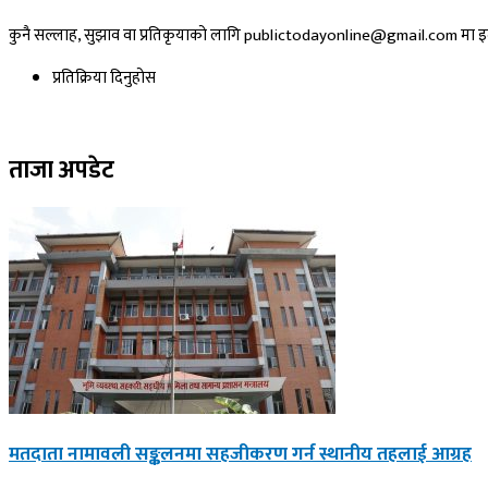
कुनै सल्लाह, सुझाव वा प्रतिकृयाको लागि publictodayonline@gmail.com मा इमे
प्रतिक्रिया दिनुहोस​
ताजा अपडेट
मतदाता नामावली सङ्कलनमा सहजीकरण गर्न स्थानीय तहलाई आग्रह