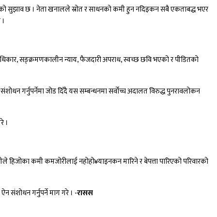
ने उनको सुझाव छ । नेता खनालले स्रोत र साधनको कमी हुन नदिइकन सबै एकताबद्ध भएर
 ।
ानवअधिकार, सङ्क्रमणकालीन न्याय, फैजदारी अपराध, स्वच्छ छवि भएको र पीडितको
न गर्नुपर्नेमा जोड दिँदै यस सम्बन्धनमा सर्वोच्च अदालत विरुद्ध पुनरावलोकन
रे ।
ीले हिजोका कमी कमजोरीलाई नहोहो¥याइनकन मारिने र बेपत्ता पारिएको परिवारको
 संशोधन गर्नुपर्ने माग गरे ।
-रासस