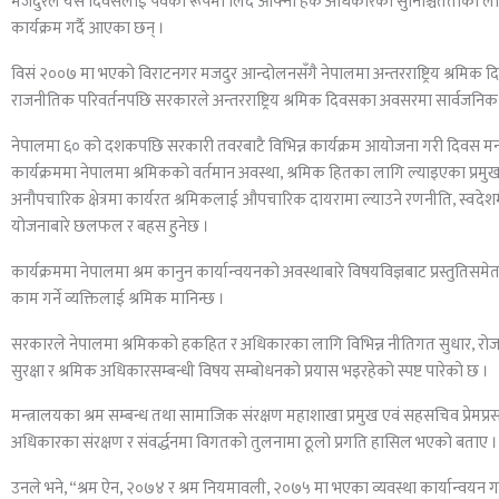
मजदुरले यस दिवसलाई पर्वका रूपमा लिँदै आफ्ना हक अधिकारको सुनिश्चितताका लागि 
कार्यक्रम गर्दै आएका छन् ।
विसं २००७ मा भएको विराटनगर मजदुर आन्दोलनसँगै नेपालमा अन्तरराष्ट्रिय श्रमि
राजनीतिक परिवर्तनपछि सरकारले अन्तरराष्ट्रिय श्रमिक दिवसका अवसरमा सार्वजनिक 
नेपालमा ६० को दशकपछि सरकारी तवरबाटै विभिन्न कार्यक्रम आयोजना गरी दिवस म
कार्यक्रममा नेपालमा श्रमिकको वर्तमान अवस्था, श्रमिक हितका लागि ल्याइएका प्रमु
अनौपचारिक क्षेत्रमा कार्यरत श्रमिकलाई औपचारिक दायरामा ल्याउने रणनीति, स्वदेशमै र
योजनाबारे छलफल र बहस हुनेछ ।
कार्यक्रममा नेपालमा श्रम कानुन कार्यान्वयनको अवस्थाबारे विषयविज्ञबाट प्रस्तुतिस
काम गर्ने व्यक्तिलाई श्रमिक मानिन्छ ।
सरकारले नेपालमा श्रमिकको हकहित र अधिकारका लागि विभिन्न नीतिगत सुधार, रोज
सुरक्षा र श्रमिक अधिकारसम्बन्धी विषय सम्बोधनको प्रयास भइरहेको स्पष्ट पारेको छ ।
मन्त्रालयका श्रम सम्बन्ध तथा सामाजिक संरक्षण महाशाखा प्रमुख एवं सहसचिव प्रेमप्
अधिकारका संरक्षण र संवर्द्धनमा विगतको तुलनामा ठूलो प्रगति हासिल भएको बताए ।
उनले भने, “श्रम ऐन, २०७४ र श्रम नियमावली, २०७५ मा भएका व्यवस्था कार्यान्वयन 