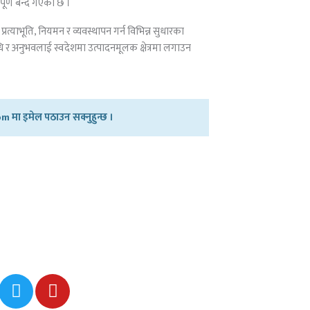
पूर्ण बन्दै गएको छ ।
त्याभूति, नियमन र व्यवस्थापन गर्न विभिन्न सुधारका
धि र अनुभवलाई स्वदेशमा उत्पादनमूलक क्षेत्रमा लगाउन
 मा इमेल पठाउन सक्नुहुन्छ ।
T
Y
w
o