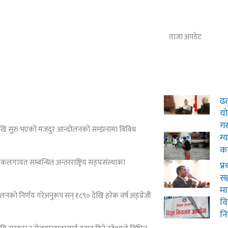
ताजा अपडेट
ढल
य
‍ग
 देखि सुरु भएको मजदुर आन्दोलनको सम्झनामा विविध
ग्
का
कलगायत सम्बन्धित अन्तरराष्ट्रिय सङ्घसंस्थाका
प्र
सह
म
मेलनको निर्णय गरेअनुरूप सन् १८९० देखि हरेक वर्ष अङ्ग्रेजी
वि
नि