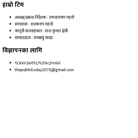
हाम्रो टिम
अध्यक्ष/प्रबन्ध निर्देशक : रामनारायण महतो
सम्पादक : राजकरण महतो
कानूनी सल्लाहकार : सन्त कुमार क्षेत्री
सम्वाददाता : रामबाबु यादव
विज्ञापनका लागि
९८४४०३७१९८/९८१४८३५५४२
thepublictoday2070@gmail.com
© 2023 All right reserved, Public Today | Design By :
Webpal