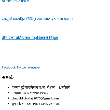
दायित्वको जोखिम
लागुऔषधसहित विभिन्न स्थानबाट २० जना पक्राउ
तीन प्रज्ञा प्रतिष्ठानमा पदाधिकारी नियुक्त
Facebook
Twitter
Youtube
सम्पर्क
पब्लिक टुडे पब्लिकेशन प्रा.लि., गौशाला—१, महोत्तरी
९८४४०३७१९८/९८१४८३५५४२
thepublictoday2070@gmail.com
सुचना विभाग दर्ता नम्वर : १३९८/०७५-७६